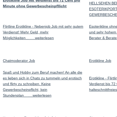
Erotikline Job mit Verdienst bis 72 Cent pro
HELLSEHEN BE
Minute ohne Gewerbescheinpfllicht
ESOTERIKPORT
GEWERBESCHE
Flirtline Erotikline - Nebenjob Job mit sehr gutem
Esoterikline ohn
Verdienst! Mehr Geld, mehr
und sehr hohem 
Möglichkeiten……..weiterlesen
Berater & Berate
Chatmoderator Job
Erotikline Job
Spaß und Hobby zum Beruf machen! An alle die
es lieben sich in Chats zu tummeln und erotisch
Erotikline - Flirt
und flirty zu schreiben. Keine
Verdienst bis 72
Gewerbescheinpflicht, kein
halteschnittfreie
Stundenplan….....weiterlesen