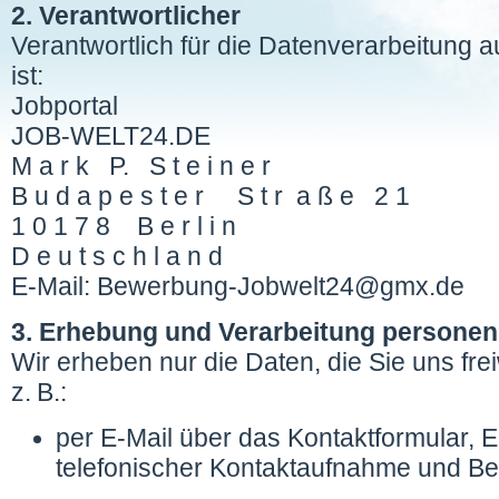
2. Verantwortlicher
Verantwortlich für die Datenverarbeitung a
ist:
Jobportal
JOB-WELT24.DE
M a r k P. S t e i n e r
B u d a p e s t e r S t r a ß e 2 1
1 0 1 7 8 B e r l i n
D e u t s c h l a n d
E-Mail: Bewerbung-Jobwelt24@gmx.de
3. Erhebung und Verarbeitung persone
Wir erheben nur die Daten, die Sie uns freiw
z. B.:
per E-Mail über das Kontaktformular, E
telefonischer Kontaktaufnahme und B