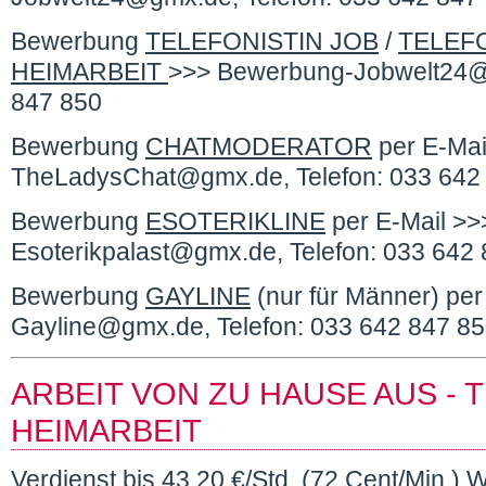
Bewerbung
TELEFONISTIN JOB
/
TELEF
HEIMARBEIT
>>> Bewerbung-Jobwelt24@g
847 850
Bewerbung
CHATMODERATOR
per E-Mai
TheLadysChat@gmx.de, Telefon: 033 642
Bewerbung
ESOTERIKLINE
per E-Mail >
Esoterikpalast@gmx.de, Telefon: 033 642
Bewerbung
GAYLINE
(nur für Männer) pe
Gayline@gmx.de, Telefon: 033 642 847 8
ARBEIT VON ZU HAUSE AUS - T
HEIMARBEIT
Verdienst bis 43,20 €/Std. (72 Cent/Min.) W