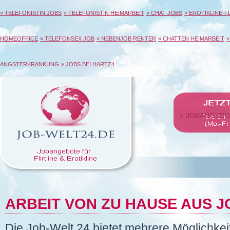
» TELEFONISTIN JOBS
» TELEFONISTIN HEIMARBEIT
» CHAT JOBS
» EROTIKLINE-F
HOMEOFFICE
» TELEFONSEX JOB
» NEBENJOB RENTER
» CHATTEN HEIMARBEIT
»
ANGSTERKRANKUNG
» JOBS BEI HARTZ4
» JOBANGEB
ARBEIT VON ZU HAUSE AUS J
Die Job-Welt 24 bietet mehrere Möglichke