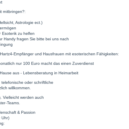
kt
t mitbringen?:
llsicht, Astrologie ect.)
svermögen
 Esoterik zu helfen
r Handy fragen Sie bitte bei uns nach
dingung
 Hartz4-Empfänger und Hausfrauen mit esoterischen Fähigkeiten:
monatlich nur 100 Euro macht das einen Zuverdienst
u Hause aus - Lebensberatung in Heimarbeit
 telefonische oder schriftliche
lich willkommen.
. Vielleicht werden auch
ter-Teams.
denschaft & Passion
 Uhr)
ng: