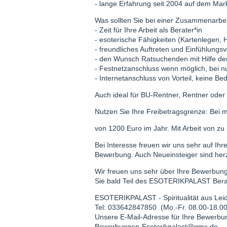
- lange Erfahrung seit 2004 auf dem Mar
Was sollten Sie bei einer Zusammenarbei
- Zeit für Ihre Arbeit als Berater*in
- esoterische Fähigkeiten (Kartenlegen, He
- freundliches Auftreten und Einfühlung
- den Wunsch Ratsuchenden mit Hilfe der
- Festnetzanschluss wenn möglich, bei nu
- Internetanschluss von Vorteil, keine Be
Auch ideal für BU-Rentner, Rentner oder
Nutzen Sie Ihre Freibetragsgrenze: Bei 
von 1200 Euro im Jahr. Mit Arbeit von z
Bei Interesse freuen wir uns sehr auf Ihre
Bewerbung. Auch Neueinsteiger sind herz
Wir freuen uns sehr über Ihre Bewerbung
Sie bald Teil des ESOTERIKPALAST Bera
ESOTERIKPALAST - Spiritualität aus Lei
Tel: 033642847850 (Mo.-Fr. 08.00-18.00
Unsere E-Mail-Adresse für Ihre Bewerbu
Bewerbungen-Esoterikpalast@gmx.de