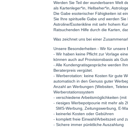
Werden Sie Teil der wunderbaren Welt der
als Kartenleger*in, Hellseher*in, Astrolog
Die Gabe esoterischer Fähigkeiten ist e
Sie Ihre spirituelle Gabe und werden Sie 
Astroline/Esoterikline mit sehr hohem K
Ratsuchenden Hilfe durch die Karten, das
Was zeichnet uns bei einer Zusammenar
Unsere Besonderheiten - Wir für unsere 
- Wir haben keine Pflicht zur Vorlage 
können auch auf Provisionsbasis als Gutsc
- Alle Kundengratisgespräche werden I
Beraterpreis vergütet.
- Werberotation: keine Kosten für gute 
automatisch in den Genuss guter Werbepl
Anzahl an Werbungen (Websiten, Teletex
Werberotationssystem
- verschiedene Arbeitsmöglichkeiten (mit 
- riesiges Werbepotpourie mit mehr als 
SMS-Werbung, Zeitungswerbung, E-Mai
- keinerlei Kosten oder Gebühren
- komplett freie Einwahl/Arbeitszeit und 
- Sichere immer pünktliche Auszahlung