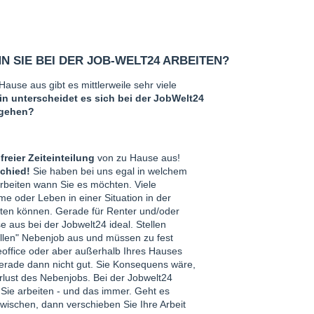
 SIE BEI DER JOB-WELT24 ARBEITEN?
ause aus gibt es mittlerweile sehr viele
in unterscheidet es sich bei der JobWelt24
ugehen?
 freier Zeiteinteilung
von zu Hause aus!
schied!
Sie haben bei uns egal in welchem
arbeiten wann Sie es möchten. Viele
 oder Leben in einer Situation in der
iten können. Gerade für Renter und/oder
e aus bei der Jobwelt24 ideal. Stellen
ellen" Nebenjob aus und müssen zu fest
office oder aber außerhalb Ihres Hauses
erade dann nicht gut. Sie Konsequens wäre,
erlust des Nebenjobs. Bei der Jobwelt24
Sie arbeiten - und das immer. Geht es
wischen, dann verschieben Sie Ihre Arbeit