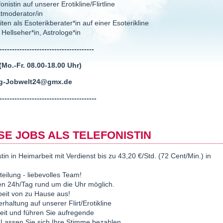
nistin auf unserer Erotikline/Flirtline
tmoderator/in
ten als Esoterikberater*in auf einer Esoterikline
r*in, Astrologe*in
--------------------------------------
Mo.-Fr. 08.00-18.00 Uhr)
g-Jobwelt24@gmx.de
---------------------------------------
SE JOBS ALS TELEFONISTIN
tin in Heimarbeit mit Verdienst bis zu 43,20 €/Std. (72 Cent/Min.) in
nteilung - liebevolles Team!
len 24h/Tag rund um die Uhr möglich.
rbeit von zu Hause aus!
haltung auf unserer Flirt/Erotikline
rbeit und führen Sie aufregende
 Lassen Sie sich Ihre Stimme bezahlen