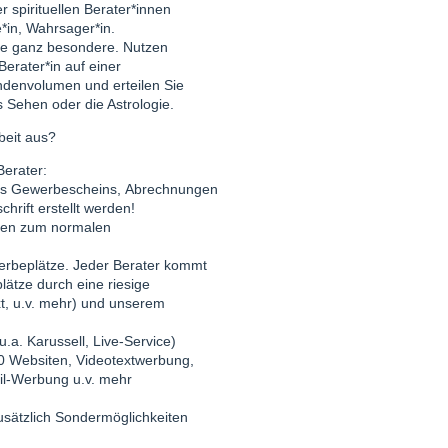
 spirituellen Berater*innen
e*in, Wahrsager*in.
ine ganz besondere. Nutzen
Berater*in auf einer
undenvolumen und erteilen Sie
 Sehen oder die Astrologie.
beit aus?
Berater:
eines Gewerbescheins, Abrechnungen
hrift erstellt werden!
hnen zum normalen
Werbeplätze. Jeder Berater kommt
ätze durch eine riesige
t, u.v. mehr) und unserem
u.a. Karussell, Live-Service)
20 Websiten, Videotextwerbung,
l-Werbung u.v. mehr
zusätzlich Sondermöglichkeiten