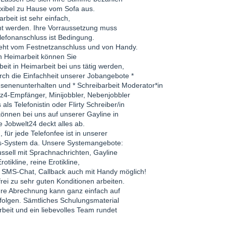
exibel zu Hause vom Sofa aus.
arbeit ist sehr einfach,
rnt werden. Ihre Vorraussetzung muss
Telefonanschluss ist Bedingung.
t geht vom Festnetzanschluss und von Handy.
n in Heimarbeit können Sie
beit in Heimarbeit bei uns tätig werden,
rch die Einfachheit unserer Jobangebote *
chsenenunterhalten und * Schreibarbeit Moderator*in
z4-Empfänger, Minijobbler, Nebenjobbler
als Telefonistin oder Flirty Schreiber/in
können bei uns auf unserer Gayline in
ie Jobwelt24 deckt alles ab.
für jede Telefonfee ist in unserer
lings-System da. Unsere Systemangebote:
ussell mit Sprachnachrichten, Gayline
otikline, reine Erotikline,
, SMS-Chat, Callback auch mit Handy möglich!
frei zu sehr guten Konditionen arbeiten.
Ihre Abrechnung kann ganz einfach auf
rfolgen. Sämtliches Schulungsmaterial
arbeit und ein liebevolles Team rundet