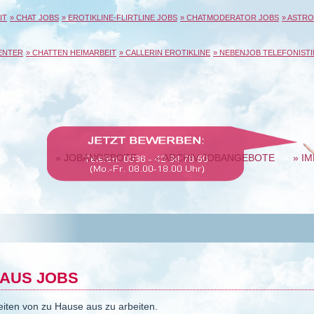
IT
» CHAT JOBS
» EROTIKLINE-FLIRTLINE JOBS
» CHATMODERATOR JOBS
» ASTRO
ENTER
» CHATTEN HEIMARBEIT
» CALLERIN EROTIKLINE
» NEBENJOB TELEFONISTI
» JOBANGEBOTE
» ARCHIV JOBANGEBOTE
» I
 AUS JOBS
eiten von zu Hause aus zu arbeiten.