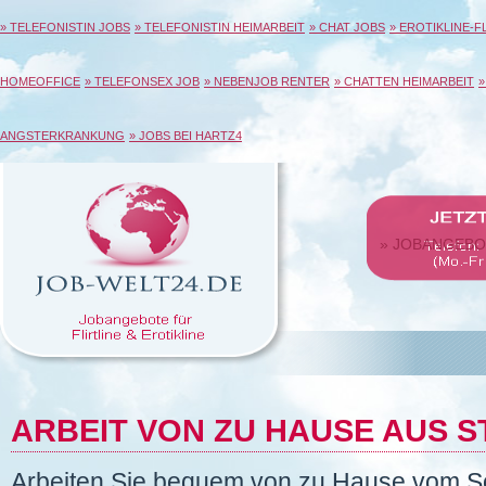
» TELEFONISTIN JOBS
» TELEFONISTIN HEIMARBEIT
» CHAT JOBS
» EROTIKLINE-F
HOMEOFFICE
» TELEFONSEX JOB
» NEBENJOB RENTER
» CHATTEN HEIMARBEIT
»
ANGSTERKRANKUNG
» JOBS BEI HARTZ4
» JOBANGEB
ARBEIT VON ZU HAUSE AUS 
Arbeiten Sie bequem von zu Hause vom Sof